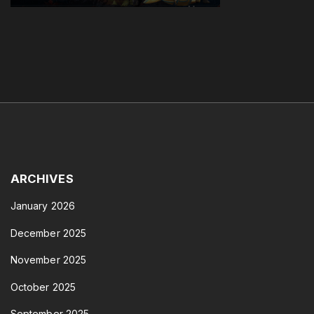
ARCHIVES
January 2026
December 2025
November 2025
October 2025
September 2025