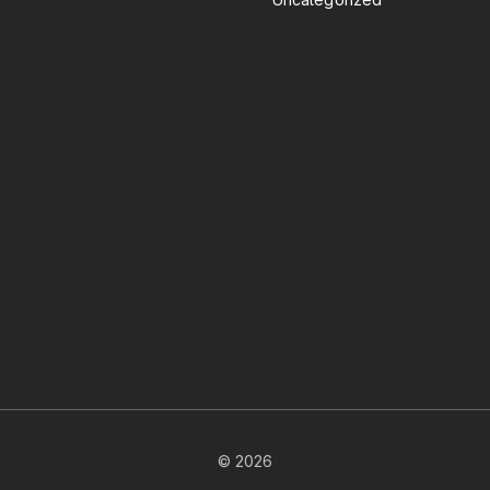
©
2026