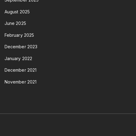
August 2025
June 2025
February 2025
December 2023
January 2022
December 2021
November 2021