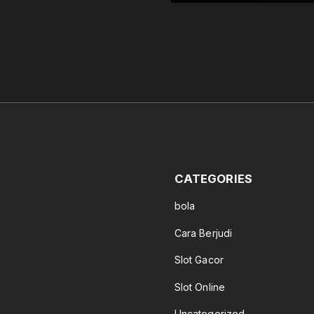
CATEGORIES
bola
Cara Berjudi
Slot Gacor
Slot Online
Uncategorized